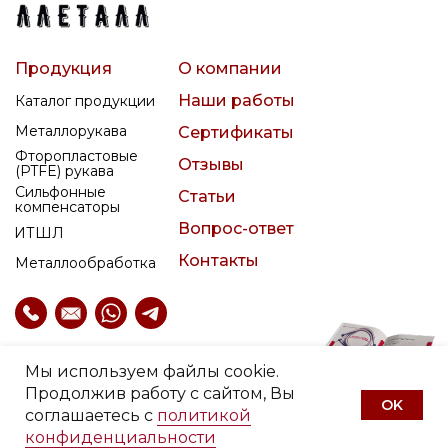
Продукция
О компании
Наши работы
Каталог продукции
Металлорукава
Сертификаты
Фторопластовые
Отзывы
(PTFE) рукава
Сильфонные
Статьи
компенсаторы
Вопрос-ответ
ИТШЛ
Контакты
Металлообработка
Мы используем файлы cookie.
Заказать печатный каталог
Продолжив работу с сайтом, Вы
продукции ООО «ЛЛЕТАЛЛ»
OK
соглашаетесь с
политикой
конфиденциальности
Каталог