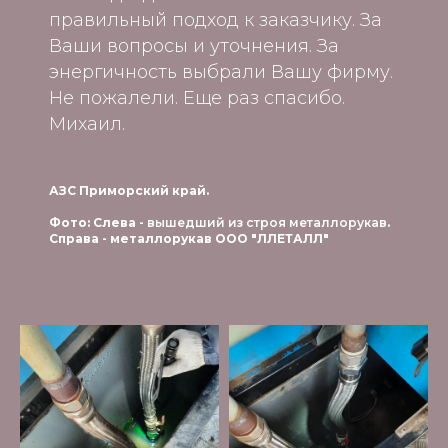
правильный подход к заказчику. За
Ваши вопросы и уточнения. За
энергичность выбрали Вашу фирму.
Не пожалели. Еще раз спасибо.
Михаил.
АЗС Приморский край.
Фото: Слева -
вышедший из строя металлорукав
.
Справа - металлорукав ООО "ЛЛЕТАЛЛ"