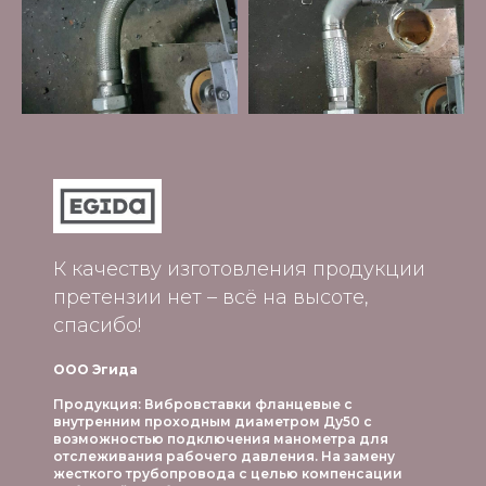
К качеству изготовления продукции
претензии нет – всё на высоте,
спасибо!
ООО Эгида
Продукция: Вибровставки фланцевые с
внутренним проходным диаметром Ду50 с
возможностью подключения манометра для
отслеживания рабочего давления. На замену
жесткого трубопровода с целью компенсации