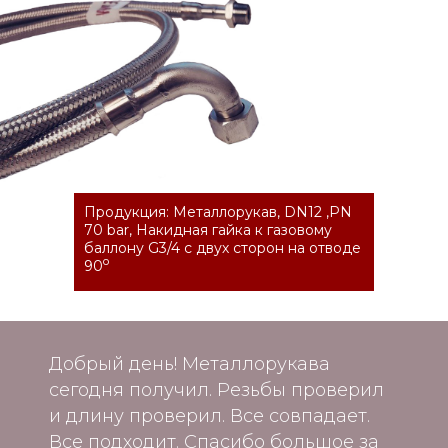
Продукция: Металлорукав, DN12 ,PN
70 bar, Накидная гайка к газовому
баллону G3/4 с двух сторон на отводе
о
90
Добрый день! Металлорукава
сегодня получил. Резьбы проверил
и длину проверил. Все совпадает.
Все подходит. Спасибо большое за