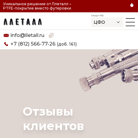
Уникальное решение от Ллеталл –
PTFE-покрытие вместо футеровки
Округ РФ
ЦФО
Скопировано
info@lletall.ru
+7 (812) 566-77-26
(доб. 161)
Отзывы
Отзывы
клиентов
клиентов