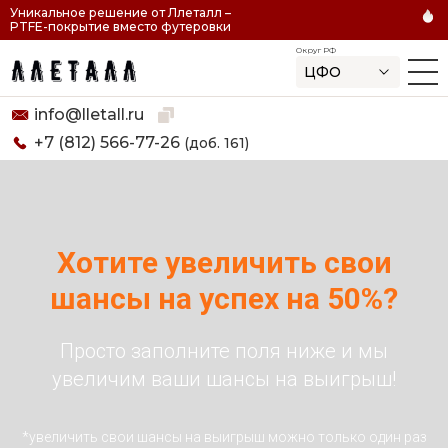
Уникальное решение от Ллеталл –
PTFE-покрытие вместо футеровки
Округ РФ
ЦФО
Спасибо! Ваша заявка принята!
Удачи на розыгрыше!
Скопировано
info@lletall.ru
+7 (812) 566-77-26
(доб. 161)
Хотите увеличить свои
шансы на успех на 50%?
Просто заполните поля ниже и мы
увеличим ваши шансы на выигрыш!
*увеличить свои шансы на выигрыш можно только один раз