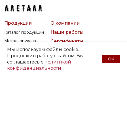
Продукция
О компании
Наши работы
Каталог продукции
Металлорукава
Сертификаты
Фторопластовые
Мы используем файлы cookie.
Отзывы
(PTFE) рукава
Продолжив работу с сайтом, Вы
Сильфонные
OK
Статьи
соглашаетесь с
политикой
компенсаторы
конфиденциальности
Вопрос-ответ
ИТШЛ
Каталог
Контакты
Металлообработка
Заказать печатный каталог
продукции ООО «ЛЛЕТАЛЛ»