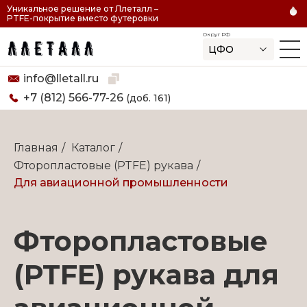
Уникальное решение от Ллеталл –
PTFE-покрытие вместо футеровки
Округ РФ
ЦФО
Скопировано
info@lletall.ru
+7 (812) 566-77-26
(доб. 161)
Главная
/
Каталог
/
Фторопластовые (PTFE) рукава
/
Для авиационной промышленности
Фторопластовые
(PTFE) рукава для