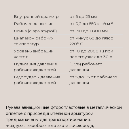
Внутренний диаметр
от 6 до 25 мм
Рабочее давление
от 0,2 до 550 кгс/см ²
Длина (с арматурой)
от 150 до 1 800 мм
Диапазон рабочих
от минус 60 до плюс
температур
220° С
Уровень вибрации
от 10 до 2000 Гц при
частот
перегрузках до 30
q
Пульсация давления
(± 5%) рабочего
рабочих жидкостей
давления
Гидроудары давления
от 5 до 1,5 от рабочего
рабочих жидкостей
давления
Рукава авиационные фторопластовые в металлической
оплетке с присоединительной арматурой
предназначены для транспортирования:
-воздуха, газообразного азота, кислорода;