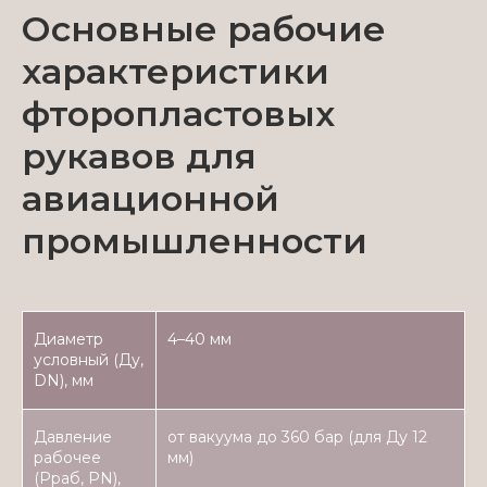
Основные рабочие
характеристики
фторопластовых
рукавов для
авиационной
промышленности
Диаметр
4–40 мм
условный (Ду,
DN), мм
Давление
от вакуума до 360 бар (для Ду 12
рабочее
мм)
(Рраб, PN),